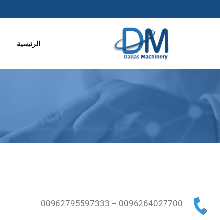
تخطى
إلى
الرئيسية
المحتوى
0096264027700 – 00962795597333